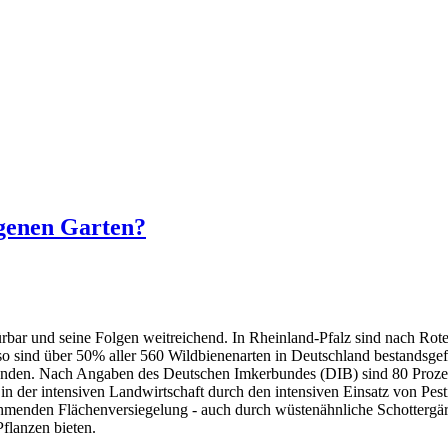
igenen Garten?
bar und seine Folgen weitreichend. In Rheinland-Pfalz sind nach Roter
 so sind über 50% aller 560 Wildbienenarten in Deutschland bestandsge
unden. Nach Angaben des Deutschen Imkerbundes (DIB) sind 80 Prozent
l in der intensiven Landwirtschaft durch den intensiven Einsatz von P
hmenden Flächenversiegelung - auch durch wüstenähnliche Schottergärt
flanzen bieten.