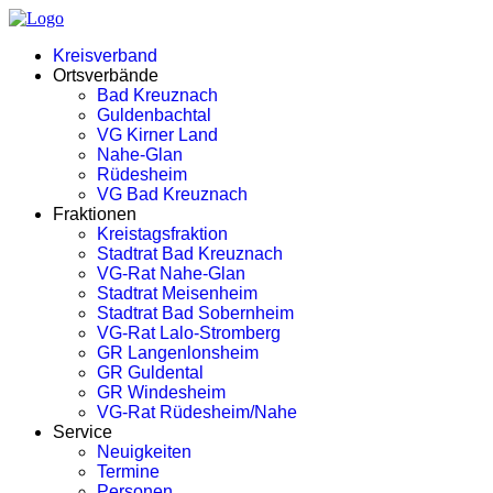
Kreisverband
Ortsverbände
Bad Kreuznach
Guldenbachtal
VG Kirner Land
Nahe-Glan
Rüdesheim
VG Bad Kreuznach
Fraktionen
Kreistagsfraktion
Stadtrat Bad Kreuznach
VG-Rat Nahe-Glan
Stadtrat Meisenheim
Stadtrat Bad Sobernheim
VG-Rat Lalo-Stromberg
GR Langenlonsheim
GR Guldental
GR Windesheim
VG-Rat Rüdesheim/Nahe
Service
Neuigkeiten
Termine
Personen