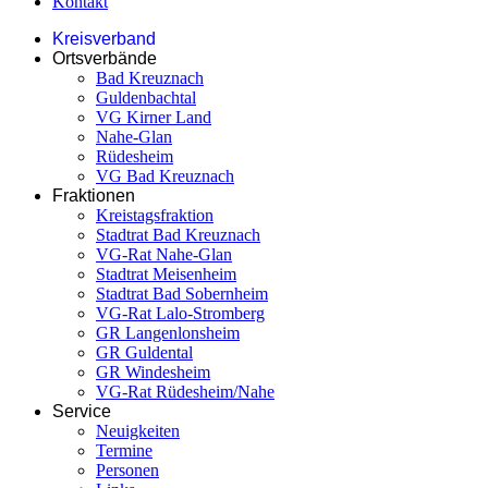
Kontakt
Kreisverband
Ortsverbände
Bad Kreuznach
Guldenbachtal
VG Kirner Land
Nahe-Glan
Rüdesheim
VG Bad Kreuznach
Fraktionen
Kreistagsfraktion
Stadtrat Bad Kreuznach
VG-Rat Nahe-Glan
Stadtrat Meisenheim
Stadtrat Bad Sobernheim
VG-Rat Lalo-Stromberg
GR Langenlonsheim
GR Guldental
GR Windesheim
VG-Rat Rüdesheim/Nahe
Service
Neuigkeiten
Termine
Personen