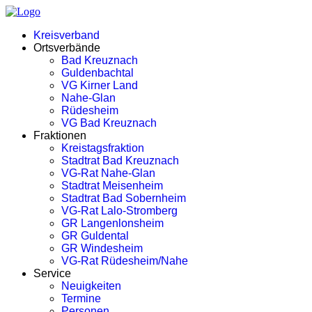
Kreisverband
Ortsverbände
Bad Kreuznach
Guldenbachtal
VG Kirner Land
Nahe-Glan
Rüdesheim
VG Bad Kreuznach
Fraktionen
Kreistagsfraktion
Stadtrat Bad Kreuznach
VG-Rat Nahe-Glan
Stadtrat Meisenheim
Stadtrat Bad Sobernheim
VG-Rat Lalo-Stromberg
GR Langenlonsheim
GR Guldental
GR Windesheim
VG-Rat Rüdesheim/Nahe
Service
Neuigkeiten
Termine
Personen