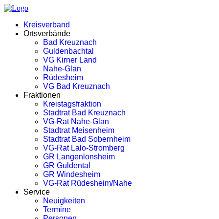
Kreisverband
Ortsverbände
Bad Kreuznach
Guldenbachtal
VG Kirner Land
Nahe-Glan
Rüdesheim
VG Bad Kreuznach
Fraktionen
Kreistagsfraktion
Stadtrat Bad Kreuznach
VG-Rat Nahe-Glan
Stadtrat Meisenheim
Stadtrat Bad Sobernheim
VG-Rat Lalo-Stromberg
GR Langenlonsheim
GR Guldental
GR Windesheim
VG-Rat Rüdesheim/Nahe
Service
Neuigkeiten
Termine
Personen