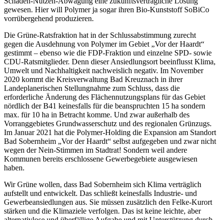
Schaden-Nutzen-Abwägung eine zukunftsverträgliche Lösung
gewesen. Hier will Polymer ja sogar ihren Bio-Kunststoff SoBiCo
vorrübergehend produzieren.
Die Grüne-Ratsfraktion hat in der Schlussabstimmung zurecht
gegen die Ausdehnung von Polymer im Gebiet „Vor der Haardt“
gestimmt – ebenso wie die FDP-Fraktion und einzelne SPD- sowie
CDU-Ratsmitglieder. Denn dieser Ansiedlungsort beeinflusst Klima,
Umwelt und Nachhaltigkeit nachweislich negativ. Im November
2020 kommt die Kreisverwaltung Bad Kreuznach in ihrer
Landeplanerischen Stellungnahme zum Schluss, dass die
erforderliche Änderung des Flächennutzungsplans für das Gebiet
nördlich der B41 keinesfalls für die beanspruchten 15 ha sondern
max. für 10 ha in Betracht komme. Und zwar außerhalb des
Vorranggebietes Grundwasserschutz und des regionalen Grünzugs.
Im Januar 2021 hat die Polymer-Holding die Expansion am Standort
Bad Sobernheim „Vor der Haardt“ selbst aufgegeben und zwar nicht
wegen der Nein-Stimmen im Stadtrat! Sondern weil andere
Kommunen bereits erschlossene Gewerbegebiete ausgewiesen
haben.
Wir Grüne wollen, dass Bad Sobernheim sich Klima verträglich
aufstellt und entwickelt. Das schließt keinesfalls Industrie- und
Gewerbeansiedlungen aus. Sie müssen zusätzlich den Felke-Kurort
stärken und die Klimaziele verfolgen. Das ist keine leichte, aber
alternativlose und überfällige Aufgabe und mit Unterstützung durch