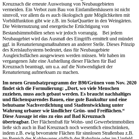
Kreuznach die erneute Ausweisung von Neubaugebieten
vermeiden. Ein Verbot zum Bau von Einfamilienhäusern ist nicht
sinnvoll, vor allem da es auch ökologisch gute Möglichkeiten mit
Vorbildfunktion gibt wie z.B. im SolarQuartier in den Weingärten.
Die Weiternutzung und energetische Ertüchtigung von
Bestandsimmobilien sehen wir jedoch vorrangig. Bei jedem
Neubaugebiet wird das Ausmaß des Eingriffs ermittelt und mündet
ggf. in Renaturierungsmaßnahmen an anderer Stelle. Dieses Prinzip
des Kreislaufsystems bedeutet, dass für Neubaugebiete
Ausgleichsflächen ausgewiesen werden müssen. Wir haben im
vergangenen Jahr eine Aufstellung dieser Flächen für Bad
Kreuznach beantragt, um u.a. auf die Notwendigkeit der
Renaturierung aufmerksam zu machen.
Im neuen Grundsatzprogramm der B90/Grünen vom Nov. 2020
findet sich die Formulierung: „Dort, wo viele Menschen
zuziehen, muss auch gebaut werden. Es braucht nachhaltiges
und flächensparendes Bauen, eine gute Baukultur und eine
behutsame Nachverdichtung und Stadtentwicklung unter
Wahrung urbaner wie ländlicher Grün- und Freiflächen.“
Diese Aussage ist eins zu eins auf Bad Kreuznach
übertragbar.
Der Flächenfraß für Wohn- und Gewerbeimmobilien
ließe sich auch in Bad Kreuznach noch wesentlich einschränken,
indem z.B. ewig bevorratete Flächen für sinnlosen Straßenbau z.B.
im Bereich des Kohleweges südlich der Bahnlinie oder im Umfeld