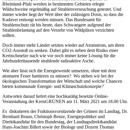
Rheinland-Pfalz werden in bestimmten Gebieten erlegte
Wildschweine regelmäßig auf Strahlenverseuchung getestet. Und
immer wieder liegt der Wert über der zulässigen Dosis, so dass die
Kadaver entsorgt werden müssen. Das Bundesamt für
Strahlenschutz rät bis heute, dass Schwangere aufgrund der
Strahlenbelastung auf den Verzehr von Wildpilzen verzichten
sollten.
Doch immer mehr Länder setzten wieder auf Atomstrom, um ihren
CO2-Ausstoß zu senken. Dabei gibt es neben dem Risiko einer
Kernschmelze nach wie vor noch immer keine Lösung für die
Jahrhunderttausende strahlende radioaktive Asche.
Wie aber lässt sich die Energiewende umsetzen, ohne mit dem
atomaren Feuer hantieren zu müssen? Wo stehen wir bei der
ökologischen Transformation der Wirtschaft und welche Chancen
bieten kommunale Energie- und Klimaschutzkonzepte
?
Antworten darauf liefert eine hochkarätig besetzte Online-
Veranstaltung der KreisGRÜNEN am 11. März 2021 um 18.00 Uhr.
Es diskutieren der Fraktionsvorsitzende der Grünen im Landtag, Dr.
Bernhard Braun, Christoph Benze, Energiepolitiker und
Direktkandidat für den Bundestag, der Landtagsdirektkandidat
Hans-Joachim Billert sowie der Biologe und Dozent Thomas