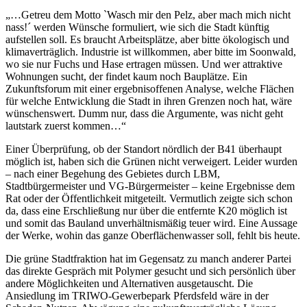
„…Getreu dem Motto `Wasch mir den Pelz, aber mach mich nicht
nass!´ werden Wünsche formuliert, wie sich die Stadt künftig
aufstellen soll. Es braucht Arbeitsplätze, aber bitte ökologisch und
klimaverträglich. Industrie ist willkommen, aber bitte im Soonwald,
wo sie nur Fuchs und Hase ertragen müssen. Und wer attraktive
Wohnungen sucht, der findet kaum noch Bauplätze. Ein
Zukunftsforum mit einer ergebnisoffenen Analyse, welche Flächen
für welche Entwicklung die Stadt in ihren Grenzen noch hat, wäre
wünschenswert. Dumm nur, dass die Argumente, was nicht geht
lautstark zuerst kommen…“
Einer Überprüfung, ob der Standort nördlich der B41 überhaupt
möglich ist, haben sich die Grünen nicht verweigert. Leider wurden
– nach einer Begehung des Gebietes durch LBM,
Stadtbürgermeister und VG-Bürgermeister – keine Ergebnisse dem
Rat oder der Öffentlichkeit mitgeteilt. Vermutlich zeigte sich schon
da, dass eine Erschließung nur über die entfernte K20 möglich ist
und somit das Bauland unverhältnismäßig teuer wird. Eine Aussage
der Werke, wohin das ganze Oberflächenwasser soll, fehlt bis heute.
Die grüne Stadtfraktion hat im Gegensatz zu manch anderer Partei
das direkte Gespräch mit Polymer gesucht und sich persönlich über
andere Möglichkeiten und Alternativen ausgetauscht. Die
Ansiedlung im TRIWO-Gewerbepark Pferdsfeld wäre in der