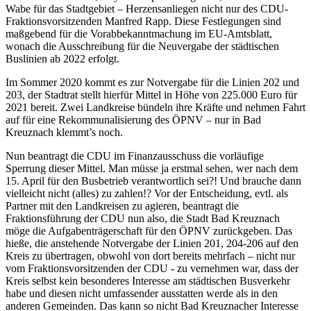
Wabe für das Stadtgebiet – Herzensanliegen nicht nur des CDU-
Fraktionsvorsitzenden Manfred Rapp. Diese Festlegungen sind
maßgebend für die Vorabbekanntmachung im EU-Amtsblatt,
wonach die Ausschreibung für die Neuvergabe der städtischen
Buslinien ab 2022 erfolgt.
Im Sommer 2020 kommt es zur Notvergabe für die Linien 202 und
203, der Stadtrat stellt hierfür Mittel in Höhe von 225.000 Euro für
2021 bereit. Zwei Landkreise bündeln ihre Kräfte und nehmen Fahrt
auf für eine Rekommunalisierung des ÖPNV – nur in Bad
Kreuznach klemmt’s noch.
Nun beantragt die CDU im Finanzausschuss die vorläufige
Sperrung dieser Mittel. Man müsse ja erstmal sehen, wer nach dem
15. April für den Busbetrieb verantwortlich sei?! Und brauche dann
vielleicht nicht (alles) zu zahlen!? Vor der Entscheidung, evtl. als
Partner mit den Landkreisen zu agieren, beantragt die
Fraktionsführung der CDU nun also, die Stadt Bad Kreuznach
möge die Aufgabenträgerschaft für den ÖPNV zurückgeben. Das
hieße, die anstehende Notvergabe der Linien 201, 204-206 auf den
Kreis zu übertragen, obwohl von dort bereits mehrfach – nicht nur
vom Fraktionsvorsitzenden der CDU - zu vernehmen war, dass der
Kreis selbst kein besonderes Interesse am städtischen Busverkehr
habe und diesen nicht umfassender ausstatten werde als in den
anderen Gemeinden. Das kann so nicht Bad Kreuznacher Interesse