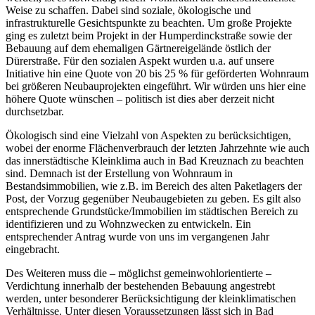
Weise zu schaffen. Dabei sind soziale, ökologische und
infrastrukturelle Gesichtspunkte zu beachten. Um große Projekte
ging es zuletzt beim Projekt in der Humperdinckstraße sowie der
Bebauung auf dem ehemaligen Gärtnereigelände östlich der
Dürerstraße. Für den sozialen Aspekt wurden u.a. auf unsere
Initiative hin eine Quote von 20 bis 25 % für geförderten Wohnraum
bei größeren Neubauprojekten eingeführt. Wir würden uns hier eine
höhere Quote wünschen – politisch ist dies aber derzeit nicht
durchsetzbar.
Ökologisch sind eine Vielzahl von Aspekten zu berücksichtigen,
wobei der enorme Flächenverbrauch der letzten Jahrzehnte wie auch
das innerstädtische Kleinklima auch in Bad Kreuznach zu beachten
sind. Demnach ist der Erstellung von Wohnraum in
Bestandsimmobilien, wie z.B. im Bereich des alten Paketlagers der
Post, der Vorzug gegenüber Neubaugebieten zu geben. Es gilt also
entsprechende Grundstücke/Immobilien im städtischen Bereich zu
identifizieren und zu Wohnzwecken zu entwickeln. Ein
entsprechender Antrag wurde von uns im vergangenen Jahr
eingebracht.
Des Weiteren muss die – möglichst gemeinwohlorientierte –
Verdichtung innerhalb der bestehenden Bebauung angestrebt
werden, unter besonderer Berücksichtigung der kleinklimatischen
Verhältnisse. Unter diesen Voraussetzungen lässt sich in Bad