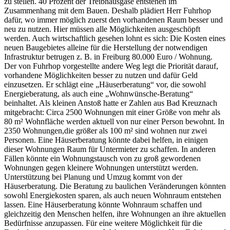
zu stellen. 40 Prozent der Treibhausgase entstehen im
Zusammenhang mit dem Bauen. Deshalb plädiert Herr Fuhrhop
dafür, wo immer möglich zuerst den vorhandenen Raum besser und
neu zu nutzen. Hier müssen alle Möglichkeiten ausgeschöpft
werden. Auch wirtschaftlich gesehen lohnt es sich: Die Kosten eines
neuen Baugebietes alleine für die Herstellung der notwendigen
Infrastruktur betrugen z. B. in Freiburg 80.000 Euro / Wohnung.
Der von Fuhrhop vorgestellte andere Weg legt die Priorität darauf,
vorhandene Möglichkeiten besser zu nutzen und dafür Geld
einzusetzen. Er schlägt eine „Häuserberatung“ vor, die sowohl
Energieberatung, als auch eine „Wohnwünsche-Beratung“
beinhaltet. Als kleinen Anstoß hatte er Zahlen aus Bad Kreuznach
mitgebracht: Circa 2500 Wohnungen mit einer Größe von mehr als
80 m² Wohnfläche werden aktuell von nur einer Person bewohnt. In
2350 Wohnungen,die größer als 100 m² sind wohnen nur zwei
Personen. Eine Häuserberatung könnte dabei helfen, in einigen
dieser Wohnungen Raum für Untermieter zu schaffen. In anderen
Fällen könnte ein Wohnungstausch von zu groß gewordenen
Wohnungen gegen kleinere Wohnungen unterstützt werden.
Unterstützung bei Planung und Umzug kommt von der
Häuserberatung. Die Beratung zu baulichen Veränderungen könnten
sowohl Energiekosten sparen, als auch neuen Wohnraum entstehen
lassen. Eine Häuserberatung könnte Wohnraum schaffen und
gleichzeitig den Menschen helfen, ihre Wohnungen an ihre aktuellen
Bedürfnisse anzupassen. Für eine weitere Möglichkeit für die