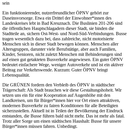
sein
Ein funktionierender, nutzerfreundlicher ÖPNV gehört zur
Daseinsvorsorge. Etwa ein Drittel der Einwohner*innen des
Landeskreises lebt in Bad Kreuznach. Die Buslinien 201-206 sind
die öffentlichen Hauptschlagadern dieser Stadt, sie binden die
Stadtteile an, sichern Ost-West- und Nord-Süd-Verbindungen. Busse
tragen wesentlich dazu bei, dass zahlreiche, nicht motorisierte
Menschen sich in dieser Stadt bewegen können. Menschen aller
Altersgruppen, darunter viele Berufstätige, aber auch Familien,
Kinder, Senioren, nicht zuletzt Menschen mit Behinderungen sind
auf einen gut getakteten Busverkehr angewiesen. Ein guter ÖPNV
bedeutet einfachere Wege, weniger Autoverkehr und ist ein aktiver
Beitrag zur Verkehrswende. Kurzum: Guter ÖPNV bringt
Lebensqualität.
Die GRÜNEN fordern den Verbleib des ÖPNV in städtischer
Trägerschaft: Als Stadt brauchen wir diese Gestaltungshoheit. Wir
setzen uns ein für eine Kooperation auf Augenhöhe mit den
Landkreisen, um für Bürger*innen hier vor Ort einen attraktiven,
modernen Busverkehr zu fairen Konditionen für alle Beteiligten
sicherzustellen. Aktuell ist in Teilen der Bevölkerung der Eindruck
entstanden, die Busse führen bald nicht mehr. Das ist mehr als fatal.
Trotz aller Sorge um einen städtischen Haushalt: Busse für unsere
Bürger*innen müssen fahren. Unbedingt.