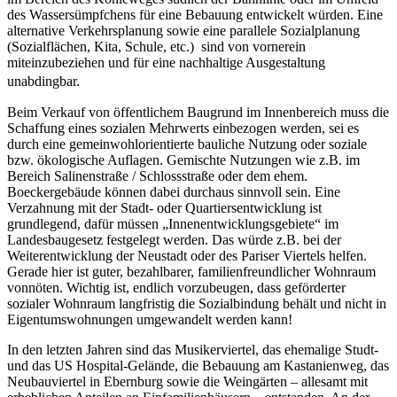
des Wassersümpfchens für eine Bebauung entwickelt würden. Eine
alternative Verkehrsplanung sowie eine parallele Sozialplanung
(Sozialflächen, Kita, Schule, etc.) sind von vornerein
miteinzubeziehen und für eine nachhaltige Ausgestaltung
unabdingbar.
Beim Verkauf von öffentlichem Baugrund im Innenbereich muss die
Schaffung eines sozialen Mehrwerts einbezogen werden, sei es
durch eine gemeinwohlorientierte bauliche Nutzung oder soziale
bzw. ökologische Auflagen. Gemischte Nutzungen wie z.B. im
Bereich Salinenstraße / Schlossstraße oder dem ehem.
Boeckergebäude können dabei durchaus sinnvoll sein. Eine
Verzahnung mit der Stadt- oder Quartiersentwicklung ist
grundlegend, dafür müssen „Innenentwicklungsgebiete“ im
Landesbaugesetz festgelegt werden. Das würde z.B. bei der
Weiterentwicklung der Neustadt oder des Pariser Viertels helfen.
Gerade hier ist guter, bezahlbarer, familienfreundlicher Wohnraum
vonnöten. Wichtig ist, endlich vorzubeugen, dass geförderter
sozialer Wohnraum langfristig die Sozialbindung behält und nicht in
Eigentumswohnungen umgewandelt werden kann!
In den letzten Jahren sind das Musikerviertel, das ehemalige Studt-
und das US Hospital-Gelände, die Bebauung am Kastanienweg, das
Neubauviertel in Ebernburg sowie die Weingärten – allesamt mit