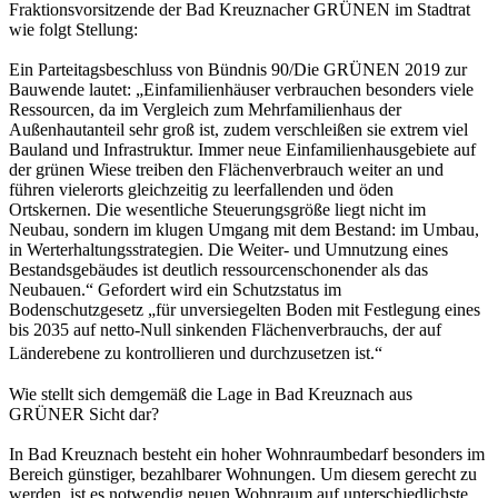
Fraktionsvorsitzende der Bad Kreuznacher GRÜNEN im Stadtrat
wie folgt Stellung:
Ein Parteitagsbeschluss von Bündnis 90/Die GRÜNEN 2019 zur
Bauwende lautet: „Einfamilienhäuser verbrauchen besonders viele
Ressourcen, da im Vergleich zum Mehrfamilienhaus der
Außenhautanteil sehr groß ist, zudem verschleißen sie extrem viel
Bauland und Infrastruktur. Immer neue Einfamilienhausgebiete auf
der grünen Wiese treiben den Flächenverbrauch weiter an und
führen vielerorts gleichzeitig zu leerfallenden und öden
Ortskernen. Die wesentliche Steuerungsgröße liegt nicht im
Neubau, sondern im klugen Umgang mit dem Bestand: im Umbau,
in Werterhaltungsstrategien. Die Weiter- und Umnutzung eines
Bestandsgebäudes ist deutlich ressourcenschonender als das
Neubauen.“ Gefordert wird ein Schutzstatus im
Bodenschutzgesetz „für unversiegelten Boden mit Festlegung eines
bis 2035 auf netto-Null sinkenden Flächenverbrauchs, der auf
Länderebene zu kontrollieren und durchzusetzen ist.“
Wie stellt sich demgemäß die Lage in Bad Kreuznach aus
GRÜNER Sicht dar?
In Bad Kreuznach besteht ein hoher Wohnraumbedarf besonders im
Bereich günstiger, bezahlbarer Wohnungen. Um diesem gerecht zu
werden, ist es notwendig neuen Wohnraum auf unterschiedlichste