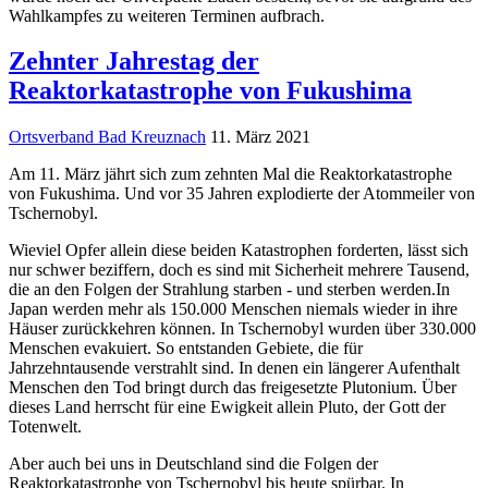
Wahlkampfes zu weiteren Terminen aufbrach.
Zehnter Jahrestag der
Reaktorkatastrophe von Fukushima
Ortsverband Bad Kreuznach
11. März 2021
Am 11. März jährt sich zum zehnten Mal die Reaktorkatastrophe
von Fukushima. Und vor 35 Jahren explodierte der Atommeiler von
Tschernobyl.
Wieviel Opfer allein diese beiden Katastrophen forderten, lässt sich
nur schwer beziffern, doch es sind mit Sicherheit mehrere Tausend,
die an den Folgen der Strahlung starben - und sterben werden.In
Japan werden mehr als 150.000 Menschen niemals wieder in ihre
Häuser zurückkehren können. In Tschernobyl wurden über 330.000
Menschen evakuiert. So entstanden Gebiete, die für
Jahrzehntausende verstrahlt sind. In denen ein längerer Aufenthalt
Menschen den Tod bringt durch das freigesetzte Plutonium. Über
dieses Land herrscht für eine Ewigkeit allein Pluto, der Gott der
Totenwelt.
Aber auch bei uns in Deutschland sind die Folgen der
Reaktorkatastrophe von Tschernobyl bis heute spürbar. In