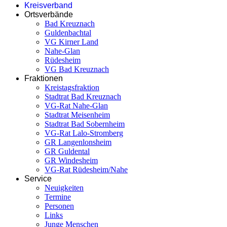
Kreisverband
Ortsverbände
Bad Kreuznach
Guldenbachtal
VG Kirner Land
Nahe-Glan
Rüdesheim
VG Bad Kreuznach
Fraktionen
Kreistagsfraktion
Stadtrat Bad Kreuznach
VG-Rat Nahe-Glan
Stadtrat Meisenheim
Stadtrat Bad Sobernheim
VG-Rat Lalo-Stromberg
GR Langenlonsheim
GR Guldental
GR Windesheim
VG-Rat Rüdesheim/Nahe
Service
Neuigkeiten
Termine
Personen
Links
Junge Menschen