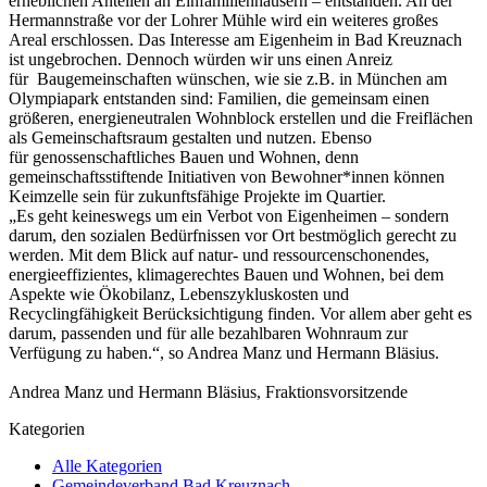
erheblichen Anteilen an Einfamilienhäusern – entstanden. An der
Hermannstraße vor der Lohrer Mühle wird ein weiteres großes
Areal erschlossen. Das Interesse am Eigenheim in Bad Kreuznach
ist ungebrochen. Dennoch würden wir uns einen Anreiz
für Baugemeinschaften wünschen, wie sie z.B. in München am
Olympiapark entstanden sind: Familien, die gemeinsam einen
größeren, energieneutralen Wohnblock erstellen und die Freiflächen
als Gemeinschaftsraum gestalten und nutzen. Ebenso
für genossenschaftliches Bauen und Wohnen, denn
gemeinschaftsstiftende Initiativen von Bewohner*innen können
Keimzelle sein für zukunftsfähige Projekte im Quartier.
„Es geht keineswegs um ein Verbot von Eigenheimen – sondern
darum, den sozialen Bedürfnissen vor Ort bestmöglich gerecht zu
werden. Mit dem Blick auf natur- und ressourcenschonendes,
energieeffizientes, klimagerechtes Bauen und Wohnen, bei dem
Aspekte wie Ökobilanz, Lebenszykluskosten und
Recyclingfähigkeit Berücksichtigung finden. Vor allem aber geht es
darum, passenden und für alle bezahlbaren Wohnraum zur
Verfügung zu haben.“, so Andrea Manz und Hermann Bläsius.
Andrea Manz und Hermann Bläsius, Fraktionsvorsitzende
Kategorien
Alle Kategorien
Gemeindeverband Bad Kreuznach