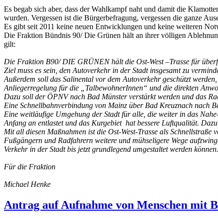
Es begab sich aber, dass der Wahlkampf naht und damit die Klamotten
wurden. Vergessen ist die Bürgerbefragung, vergessen die ganze Ause
Es gibt seit 2011 keine neuen Entwicklungen und keine weiteren Not
Die Fraktion Bündnis 90/ Die Grünen hält an ihrer völligen Ablehnun
gilt:
Die Fraktion B90/ DIE GRÜNEN hält die Ost-West –Trasse für überflüss
Ziel muss es sein, den Autoverkehr in der Stadt insgesamt zu verminde
Außerdem soll das Salinental vor dem Autoverkehr geschützt werden, 
Anliegerregelung für die „TalbewohnerInnen“ und die direkten Anwo
Dazu soll der ÖPNV nach Bad Münster verstärkt werden und das Radf
Eine Schnellbahnverbindung von Mainz über Bad Kreuznach nach Bad 
Eine weitläufige Umgehung der Stadt für alle, die weiter in das Nahe
Anfang an entlastet und das Kurgebiet hat bessere Luftqualität. Dazu
Mit all diesen Maßnahmen ist die Ost-West-Trasse als Schnellstraße vö
Fußgängern und Radfahrern weitere und mühseligere Wege aufzwingen
Verkehr in der Stadt bis jetzt grundlegend umgestaltet werden können
Für die Fraktion
Michael Henke
Antrag auf Aufnahme von Menschen mit Be