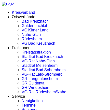
Kreisverband
Ortsverbände
Bad Kreuznach
Guldenbachtal
VG Kirner Land
Nahe-Glan
Rüdesheim
VG Bad Kreuznach
Fraktionen
Kreistagsfraktion
Stadtrat Bad Kreuznach
VG-Rat Nahe-Glan
Stadtrat Meisenheim
Stadtrat Bad Sobernheim
VG-Rat Lalo-Stromberg
GR Langenlonsheim
GR Guldental
GR Windesheim
VG-Rat Rüdesheim/Nahe
Service
Neuigkeiten
Termine
Personen