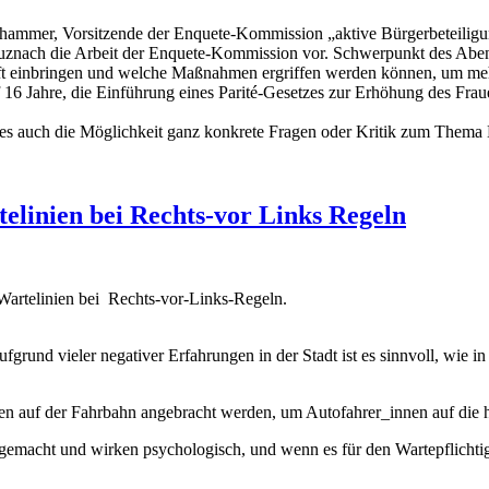
lhammer, Vorsitzende der Enquete-Kommission „aktive Bürgerbeteiligun
 die Arbeit der Enquete-Kommission vor. Schwerpunkt des Abends i
aft einbringen und welche Maßnahmen ergriffen werden können, um mehr
16 Jahre, die Einführung eines Parité-Gesetzes zur Erhöhung des Fra
es auch die Möglichkeit ganz konkrete Fragen oder Kritik zum Thema 
elinien bei Rechts-vor Links Regeln
artelinien bei Rechts-vor-Links-Regeln.
rund vieler negativer Erfahrungen in der Stadt ist es sinnvoll, wie i
en auf der Fahrbahn angebracht werden, um Autofahrer_innen auf die 
emacht und wirken psychologisch, und wenn es für den Wartepflichtig