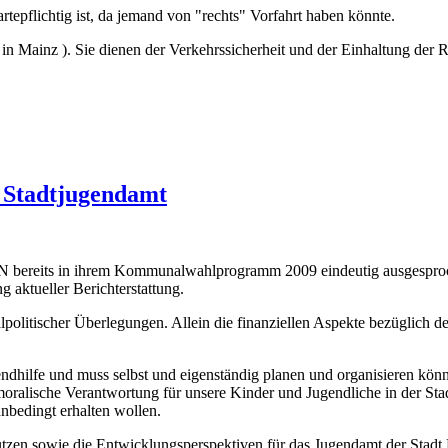
rtepflichtig ist, da jemand von "rechts" Vorfahrt haben könnte.
ch in Mainz ). Sie dienen der Verkehrssicherheit und der Einhaltung de
t Stadtjugendamt
 bereits in ihrem Kommunalwahlprogramm 2009 eindeutig ausgesproch
g aktueller Berichterstattung.
lpolitischer Überlegungen. Allein die finanziellen Aspekte bezüglich 
endhilfe und muss selbst und eigenständig planen und organisieren könn
ralische Verantwortung für unsere Kinder und Jugendliche in der Stadt
unbedingt erhalten wollen.
utzen sowie die Entwicklungsperspektiven für das Jugendamt der Stadt