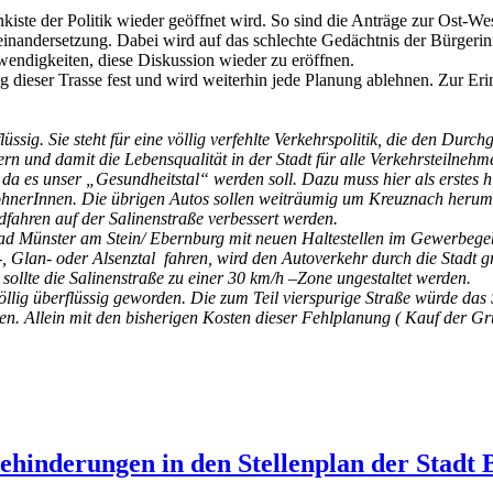
kiste der Politik wieder geöffnet wird. So sind die Anträge zur Ost-W
inandersetzung. Dabei wird auf das schlechte Gedächtnis der Bürgerin
wendigkeiten, diese Diskussion wieder zu eröffnen.
g dieser Trasse fest und wird weiterhin jede Planung ablehnen. Zur Er
ig. Sie steht für eine völlig verfehlte Verkehrspolitik, die den Durchg
rn und damit die Lebensqualität in der Stadt für alle Verkehrsteilnehm
da es unser „Gesundheitstal“ werden soll. Dazu muss hier als erstes 
hnerInnen. Die übrigen Autos sollen weiträumig um Kreuznach herum 
ahren auf der Salinenstraße verbessert werden.
Münster am Stein/ Ebernburg mit neuen Haltestellen im Gewerbegebie
-, Glan- oder Alsenztal fahren, wird den Autoverkehr durch die Stadt 
 sollte die Salinenstraße zu einer 30 km/h –Zone ungestaltet werden.
llig überflüssig geworden. Die zum Teil vierspurige Straße würde das S
. Allein mit den bisherigen Kosten dieser Fehlplanung ( Kauf der Gr
.
hinderungen in den Stellenplan der Stadt