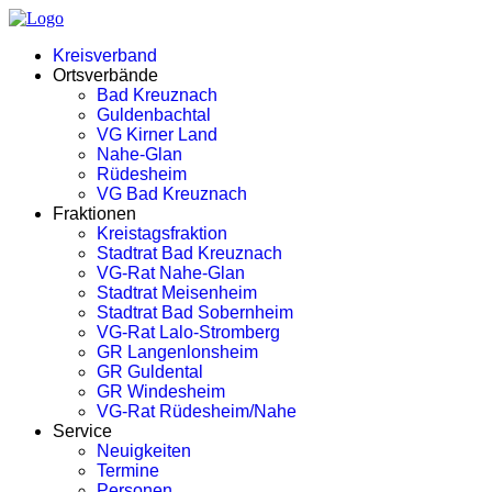
Kreisverband
Ortsverbände
Bad Kreuznach
Guldenbachtal
VG Kirner Land
Nahe-Glan
Rüdesheim
VG Bad Kreuznach
Fraktionen
Kreistagsfraktion
Stadtrat Bad Kreuznach
VG-Rat Nahe-Glan
Stadtrat Meisenheim
Stadtrat Bad Sobernheim
VG-Rat Lalo-Stromberg
GR Langenlonsheim
GR Guldental
GR Windesheim
VG-Rat Rüdesheim/Nahe
Service
Neuigkeiten
Termine
Personen