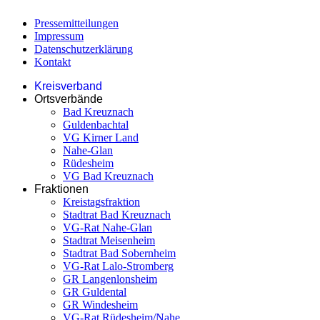
Pressemitteilungen
Impressum
Datenschutzerklärung
Kontakt
Kreisverband
Ortsverbände
Bad Kreuznach
Guldenbachtal
VG Kirner Land
Nahe-Glan
Rüdesheim
VG Bad Kreuznach
Fraktionen
Kreistagsfraktion
Stadtrat Bad Kreuznach
VG-Rat Nahe-Glan
Stadtrat Meisenheim
Stadtrat Bad Sobernheim
VG-Rat Lalo-Stromberg
GR Langenlonsheim
GR Guldental
GR Windesheim
VG-Rat Rüdesheim/Nahe