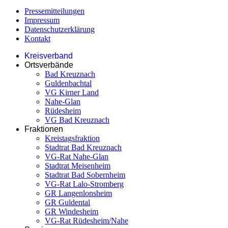
Pressemitteilungen
Impressum
Datenschutzerklärung
Kontakt
Kreisverband
Ortsverbände
Bad Kreuznach
Guldenbachtal
VG Kirner Land
Nahe-Glan
Rüdesheim
VG Bad Kreuznach
Fraktionen
Kreistagsfraktion
Stadtrat Bad Kreuznach
VG-Rat Nahe-Glan
Stadtrat Meisenheim
Stadtrat Bad Sobernheim
VG-Rat Lalo-Stromberg
GR Langenlonsheim
GR Guldental
GR Windesheim
VG-Rat Rüdesheim/Nahe