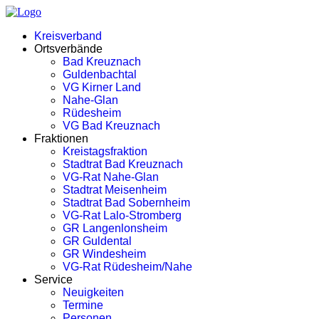
Kreisverband
Ortsverbände
Bad Kreuznach
Guldenbachtal
VG Kirner Land
Nahe-Glan
Rüdesheim
VG Bad Kreuznach
Fraktionen
Kreistagsfraktion
Stadtrat Bad Kreuznach
VG-Rat Nahe-Glan
Stadtrat Meisenheim
Stadtrat Bad Sobernheim
VG-Rat Lalo-Stromberg
GR Langenlonsheim
GR Guldental
GR Windesheim
VG-Rat Rüdesheim/Nahe
Service
Neuigkeiten
Termine
Personen