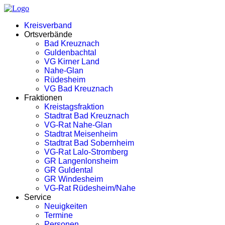
Kreisverband
Ortsverbände
Bad Kreuznach
Guldenbachtal
VG Kirner Land
Nahe-Glan
Rüdesheim
VG Bad Kreuznach
Fraktionen
Kreistagsfraktion
Stadtrat Bad Kreuznach
VG-Rat Nahe-Glan
Stadtrat Meisenheim
Stadtrat Bad Sobernheim
VG-Rat Lalo-Stromberg
GR Langenlonsheim
GR Guldental
GR Windesheim
VG-Rat Rüdesheim/Nahe
Service
Neuigkeiten
Termine
Personen