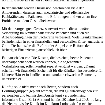
90/DIE GRÜNEN hatten zu dem Gesprächsabend eingeladen.
In der anschließenden Diskussion beschrieben viele der
Anwesenden, darunter auch medizinische und pflegerische
Fachkräfte sowie Patienten, ihre Erfahrungen und vor allem ihre
Probleme mit dem Gesundheitswesen.
Mit dem vorgelegten Gesetzesentwurf werde die stationäre
Versorgung im Krankenhaus für die Patienten und auch die
Arbeitsbedingungen der Fachkräfte verbessert. Viele Krankenhäuser
befänden sich in einer finanziellen und personellen Krise, analysierte
Grau. Deshalb sehe die Reform der Ampel eine Reform der
bisherigen Finanzierung ausschließlich über
Fallpauschalen vor. Die Kosten, die bestehen, bevor Patienten
überhaupt behandelt werden
können, die sogenannten
Vorhaltekosten, sollen künftig separat vergütet werden. „Damit
schaffen wir finanzielle Sicherheit für die Kliniken, insbesondere für
kleinere Häuser in ländlichen und strukturschwachen Räumen“,
unterstrich er.
Künftig solle nicht mehr nach Betten, sondern nach
Leistungsgruppen geplant werden, die mit Qualitätsvorgaben zur
personellen und technischen Ausstattung verbunden sind,
informierte Grau. Er ist Arzt und hat fast 20 Jahre fast 20 Jahre lang
die Neurologische Klinik im Klinikum Ludwigshafen geleitet.