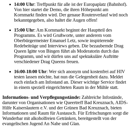
14:00 Uhr
: Treffpunkt für alle ist der Europaplatz (Bahnhof).
Von hier startet die Demo, die ihren Höhepunkt am
Kornmarkt finden wird. Der genaue Routenverlauf wird noch
bekanntgegeben, also haltet die Augen offen!
15:00 Uhr
: Am Kornmarkt beginnt der Hauptteil des
Programms. Es wird Grußworte, unter anderem vom
Oberbürgermeister Emanuel Letz, sowie inspirierende
Redebeiträge und Interviews geben. Die bezaubernde Drag
Queen Igitte von Bingen führt als Moderatorin durch das
Programm, und wir dürfen uns auf spektakuläre Auftritte
verschiedener Drag Queens freuen.
16:00-18:00 Uhr
: Wer sich anonym und kostenfrei auf HIV
testen lassen möchte, hat nun die Gelegenheit dazu. Meldet
euch einfach am Infostand an. Dieser wichtige Service findet
in einem speziell eingerichteten Raum in der Mühle statt.
Informations- und Verpflegungsstände:
Zahlreiche Infostände,
darunter von Organisationen wie Queertreff Bad Kreuznach, AIDS-
Hilfe Kaiserslautern e.V. und der Grünen Bad Kreuznach, bieten
Informationen und Raum für Austausch. Für Erfrischungen sorgt die
Wunderbar mit alkoholfreien Getränken, bereitgestellt von der
evangelischen Jugend An Nahe und Glan.