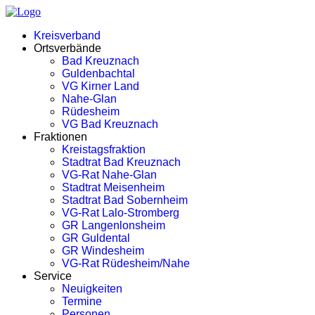
Kreisverband
Ortsverbände
Bad Kreuznach
Guldenbachtal
VG Kirner Land
Nahe-Glan
Rüdesheim
VG Bad Kreuznach
Fraktionen
Kreistagsfraktion
Stadtrat Bad Kreuznach
VG-Rat Nahe-Glan
Stadtrat Meisenheim
Stadtrat Bad Sobernheim
VG-Rat Lalo-Stromberg
GR Langenlonsheim
GR Guldental
GR Windesheim
VG-Rat Rüdesheim/Nahe
Service
Neuigkeiten
Termine
Personen