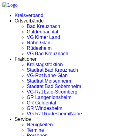
Kreisverband
Ortsverbände
Bad Kreuznach
Guldenbachtal
VG Kirner Land
Nahe-Glan
Rüdesheim
VG Bad Kreuznach
Fraktionen
Kreistagsfraktion
Stadtrat Bad Kreuznach
VG-Rat Nahe-Glan
Stadtrat Meisenheim
Stadtrat Bad Sobernheim
VG-Rat Lalo-Stromberg
GR Langenlonsheim
GR Guldental
GR Windesheim
VG-Rat Rüdesheim/Nahe
Service
Neuigkeiten
Termine
Personen