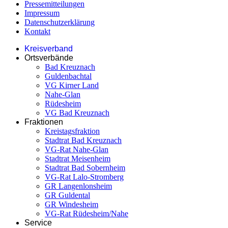
Pressemitteilungen
Impressum
Datenschutzerklärung
Kontakt
Kreisverband
Ortsverbände
Bad Kreuznach
Guldenbachtal
VG Kirner Land
Nahe-Glan
Rüdesheim
VG Bad Kreuznach
Fraktionen
Kreistagsfraktion
Stadtrat Bad Kreuznach
VG-Rat Nahe-Glan
Stadtrat Meisenheim
Stadtrat Bad Sobernheim
VG-Rat Lalo-Stromberg
GR Langenlonsheim
GR Guldental
GR Windesheim
VG-Rat Rüdesheim/Nahe
Service