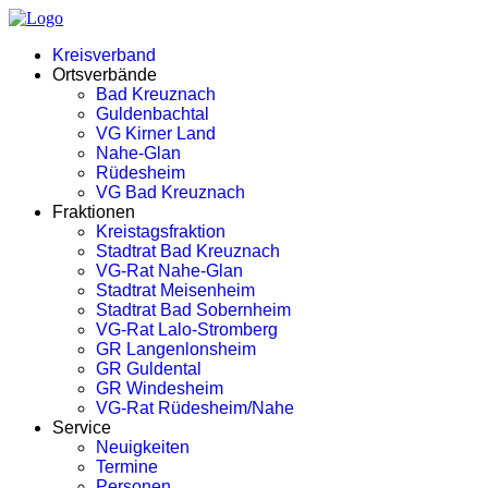
Kreisverband
Ortsverbände
Bad Kreuznach
Guldenbachtal
VG Kirner Land
Nahe-Glan
Rüdesheim
VG Bad Kreuznach
Fraktionen
Kreistagsfraktion
Stadtrat Bad Kreuznach
VG-Rat Nahe-Glan
Stadtrat Meisenheim
Stadtrat Bad Sobernheim
VG-Rat Lalo-Stromberg
GR Langenlonsheim
GR Guldental
GR Windesheim
VG-Rat Rüdesheim/Nahe
Service
Neuigkeiten
Termine
Personen