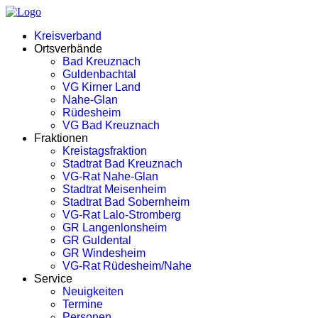
Kreisverband
Ortsverbände
Bad Kreuznach
Guldenbachtal
VG Kirner Land
Nahe-Glan
Rüdesheim
VG Bad Kreuznach
Fraktionen
Kreistagsfraktion
Stadtrat Bad Kreuznach
VG-Rat Nahe-Glan
Stadtrat Meisenheim
Stadtrat Bad Sobernheim
VG-Rat Lalo-Stromberg
GR Langenlonsheim
GR Guldental
GR Windesheim
VG-Rat Rüdesheim/Nahe
Service
Neuigkeiten
Termine
Personen