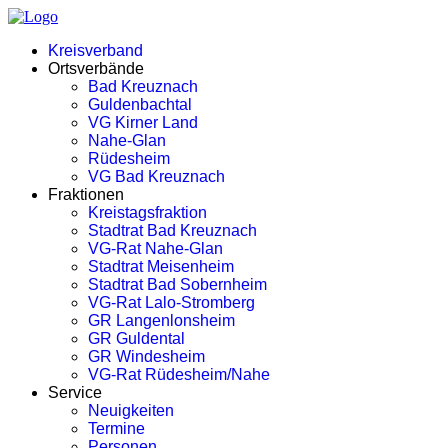
Kreisverband
Ortsverbände
Bad Kreuznach
Guldenbachtal
VG Kirner Land
Nahe-Glan
Rüdesheim
VG Bad Kreuznach
Fraktionen
Kreistagsfraktion
Stadtrat Bad Kreuznach
VG-Rat Nahe-Glan
Stadtrat Meisenheim
Stadtrat Bad Sobernheim
VG-Rat Lalo-Stromberg
GR Langenlonsheim
GR Guldental
GR Windesheim
VG-Rat Rüdesheim/Nahe
Service
Neuigkeiten
Termine
Personen