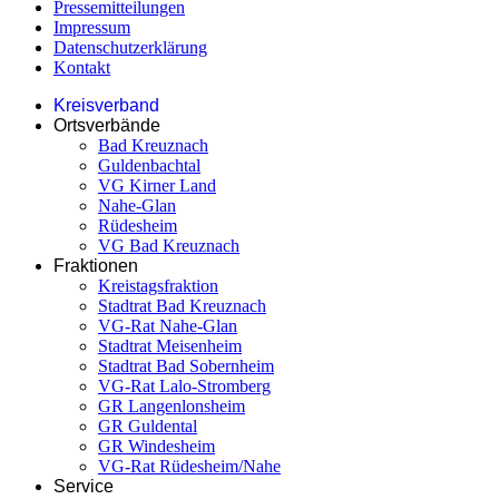
Pressemitteilungen
Impressum
Datenschutzerklärung
Kontakt
Kreisverband
Ortsverbände
Bad Kreuznach
Guldenbachtal
VG Kirner Land
Nahe-Glan
Rüdesheim
VG Bad Kreuznach
Fraktionen
Kreistagsfraktion
Stadtrat Bad Kreuznach
VG-Rat Nahe-Glan
Stadtrat Meisenheim
Stadtrat Bad Sobernheim
VG-Rat Lalo-Stromberg
GR Langenlonsheim
GR Guldental
GR Windesheim
VG-Rat Rüdesheim/Nahe
Service